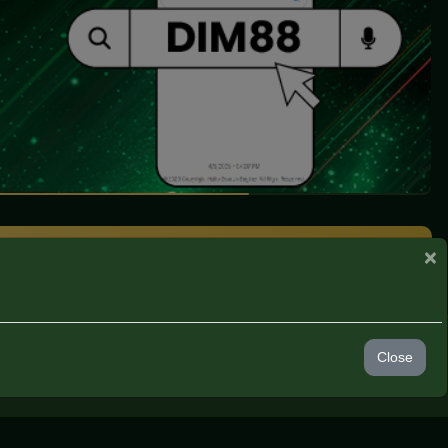
×
Close