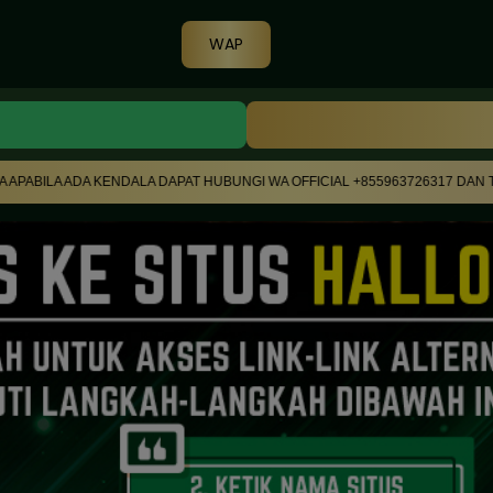
WAP
 ADA KENDALA DAPAT HUBUNGI WA OFFICIAL +855963726317 DAN TELEGRAM