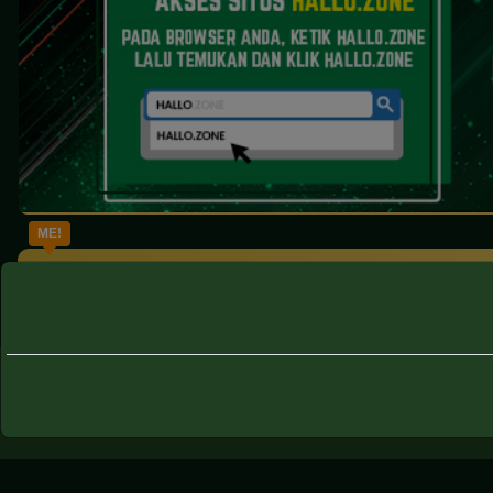
ME!
Download APK
NEW!
Mainkan semua game, lebih stabil & cepat!