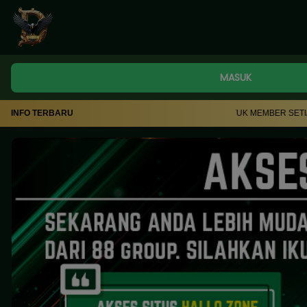
MASUK
INFO TERBARU
UNTUK MEMBER SETIA APABILA